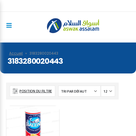
Accueil
»
3183280020443
3183280020443
POSITION DU FILTRE