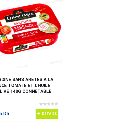
RDINE SANS ARETES A LA 
CE TOMATE ET L’HUILE 
OLIVE 140G CONNETABLE
0
sur 5
95
Dh
DETAILS