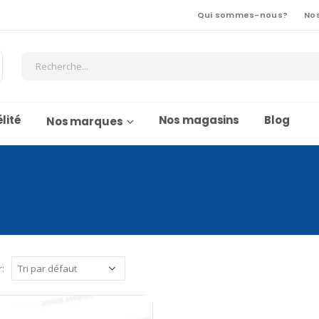
Qui sommes-nous?
No
lité
Nos magasins
Blog
Nos marques
r: