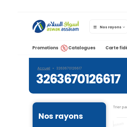
Nos rayons
Promotions
Catalogues
Carte fidé
Accueil
»
3263670126617
3263670126617
Trier pa
Nos rayons