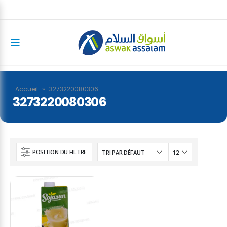
Accueil
»
3273220080306
3273220080306
POSITION DU FILTRE