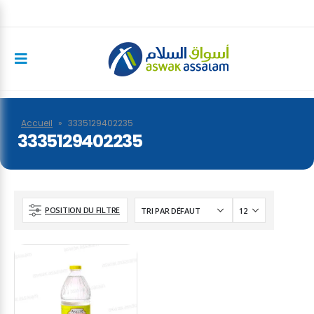
Accueil
»
3335129402235
3335129402235
POSITION DU FILTRE