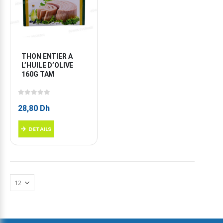
THON ENTIER A 
L’HUILE D’OLIVE 
160G TAM
0
sur 5
28,80
Dh
DETAILS