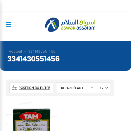
Accueil
»
3341430551456
3341430551456
POSITION DU FILTRE