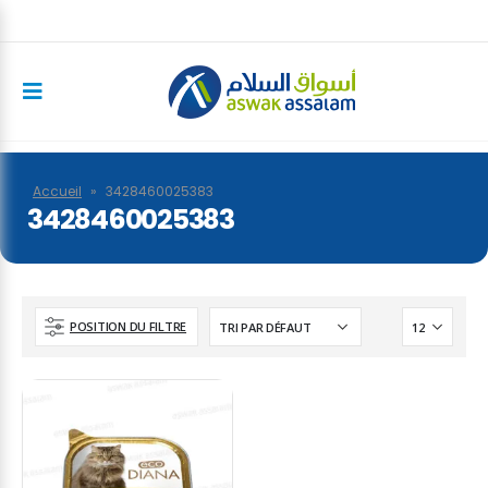
Accueil
»
3428460025383
3428460025383
POSITION DU FILTRE