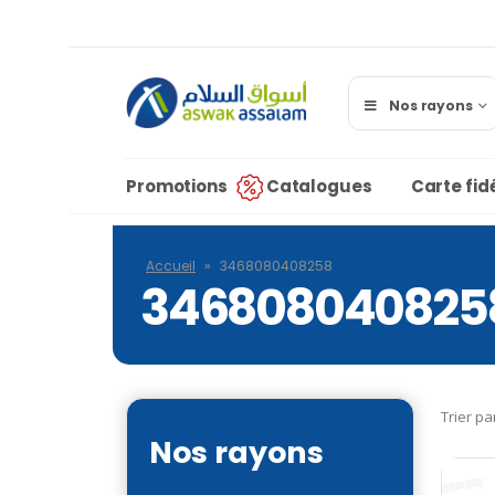
Nos rayons
Promotions
Catalogues
Carte fidé
Accueil
»
3468080408258
346808040825
Trier pa
Nos rayons