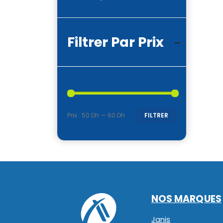
Filtrer Par Prix
Prix :
50 Dh
—
60 Dh
FILTRER
Prix
Prix
min
max
NOS MARQUES
Janis