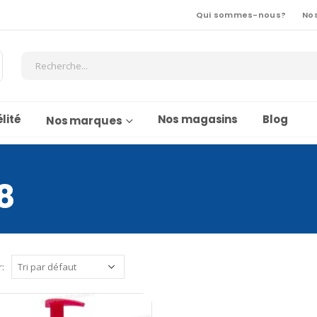
Qui sommes-nous?
No
lité
Nos magasins
Blog
Nos marques
8
r: