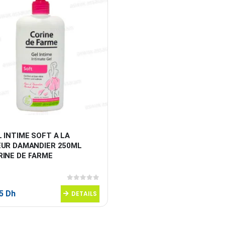
 INTIME SOFT A LA 
EUR DAMANDIER 250ML 
RINE DE FARME
0
sur 5
95
Dh
DETAILS