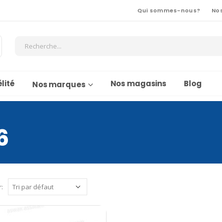
Qui sommes-nous?
No
lité
Nos magasins
Blog
Nos marques
6
r: