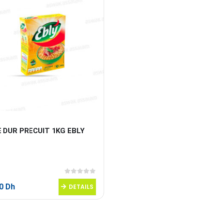
 DUR PRECUIT 1KG EBLY
0
sur 5
50
Dh
DETAILS