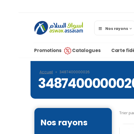
Nos rayons
Promotions
Catalogues
Carte fidé
Accueil
»
3487400000026
348740000002
Trier pa
Nos rayons