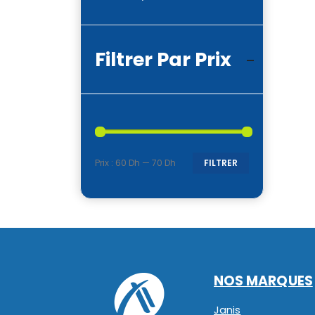
Filtrer Par Prix
Prix :
60 Dh
—
70 Dh
FILTRER
Prix
Prix
min
max
NOS MARQUES
Janis