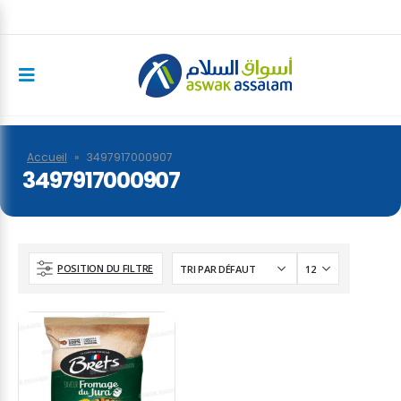
Accueil
»
3497917000907
3497917000907
POSITION DU FILTRE