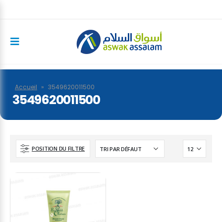
Accueil
»
3549620011500
3549620011500
POSITION DU FILTRE