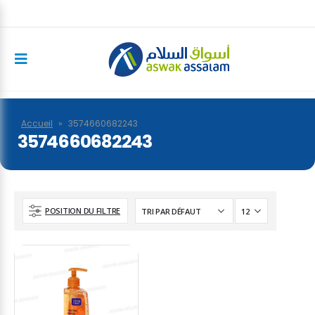
Accueil
»
3574660682243
3574660682243
POSITION DU FILTRE