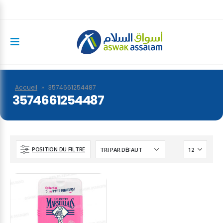
Accueil
»
3574661254487
3574661254487
POSITION DU FILTRE