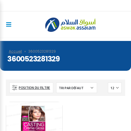
Accueil
»
3600523281329
3600523281329
POSITION DU FILTRE