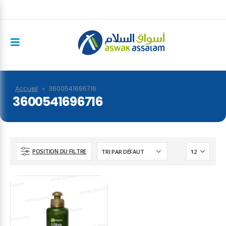
Accueil
»
3600541696716
3600541696716
POSITION DU FILTRE