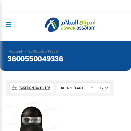
Accueil
»
3600550049336
3600550049336
POSITION DU FILTRE