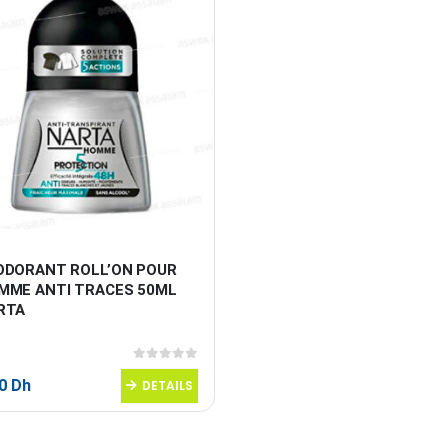
ODORANT ROLL’ON POUR 
MME ANTI TRACES 50ML 
RTA
0
sur 5
50
Dh
DETAILS