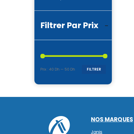
Filtrer Par Prix
Prix :
40 Dh
—
50 Dh
FILTRER
Prix
Prix
min
max
NOS MARQUES
Janis