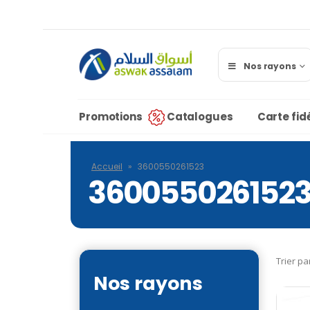
Nos rayons
Promotions
Catalogues
Carte fidé
Accueil
»
3600550261523
360055026152
Trier pa
Nos rayons