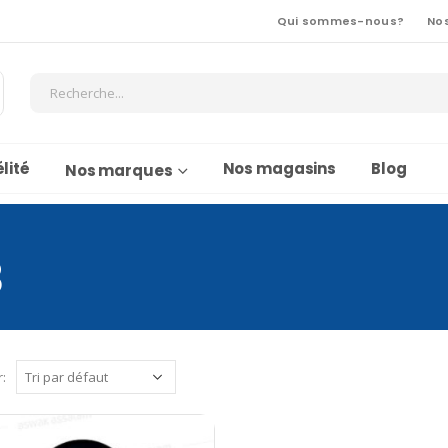
Qui sommes-nous?
No
lité
Nos magasins
Blog
Nos marques
3
r: