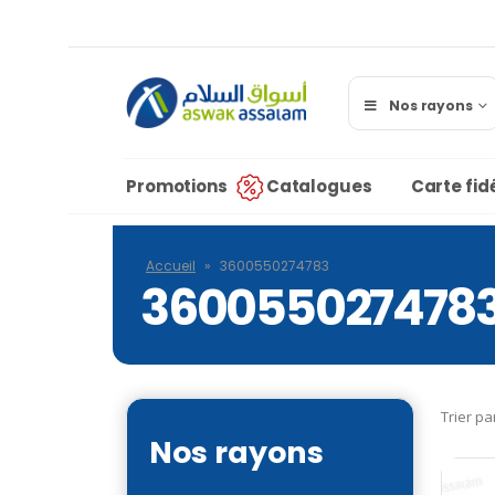
Nos rayons
Promotions
Catalogues
Carte fidé
Accueil
»
3600550274783
360055027478
Trier pa
Nos rayons