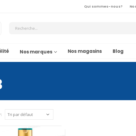
Qui sommes-nous?
No
lité
Nos magasins
Blog
Nos marques
3
r: