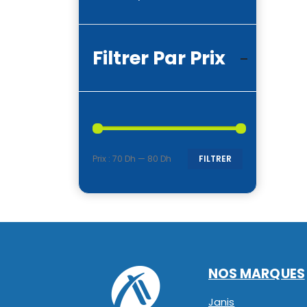
Filtrer Par Prix
Prix :
70 Dh
—
80 Dh
FILTRER
Prix
Prix
min
max
NOS MARQUES
Janis