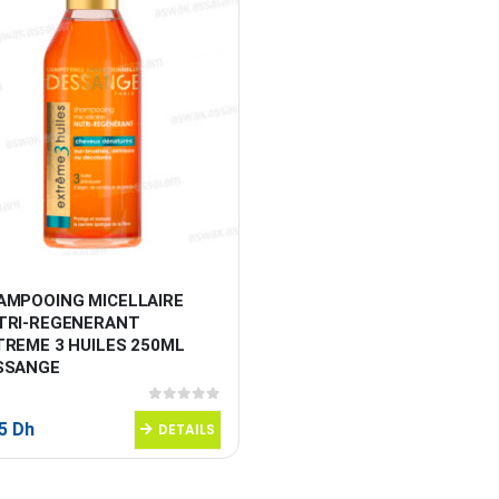
AMPOOING MICELLAIRE 
TRI-REGENERANT 
TREME 3 HUILES 250ML 
SSANGE
0
sur 5
95
Dh
DETAILS