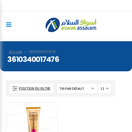
Accueil
»
3610340017476
3610340017476
POSITION DU FILTRE