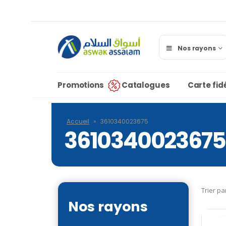
Nos rayons
Promotions
Catalogues
Carte fidé
Accueil
»
3610340023675
3610340023675
Trier pa
Nos rayons