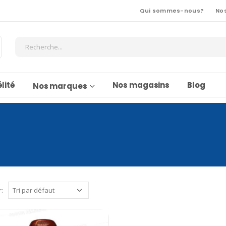
Qui sommes-nous?
No
lité
Nos magasins
Blog
Nos marques
r: