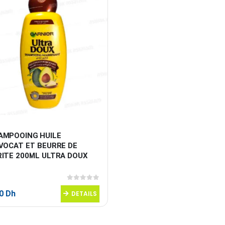
AMPOOING HUILE 
VOCAT ET BEURRE DE 
RITE 200ML ULTRA DOUX
0
sur 5
50
Dh
DETAILS