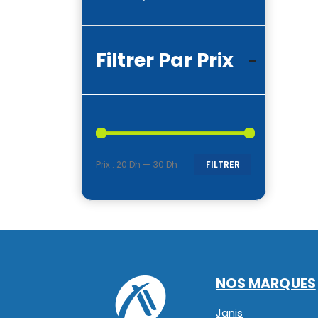
Filtrer Par Prix
Prix :
20 Dh
—
30 Dh
FILTRER
Prix
Prix
min
max
NOS MARQUES
Janis