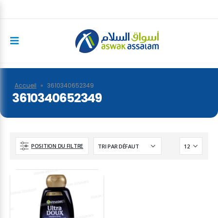
Accueil
»
3610340652349
3610340652349
POSITION DU FILTRE