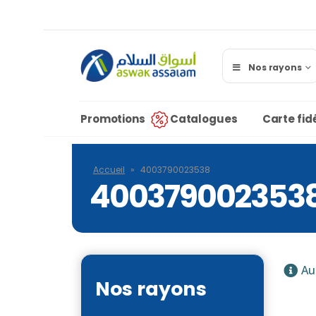
Nos rayons
Promotions
Catalogues
Carte fidé
Accueil
»
4003790023538
400379002353
Au
Nos rayons