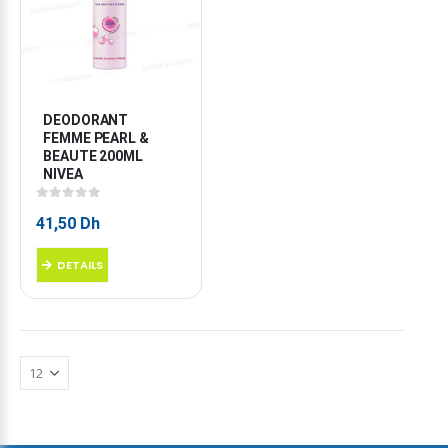
DEODORANT 
FEMME PEARL & 
BEAUTE 200ML 
NIVEA
0
sur 5
41,50
Dh
DETAILS