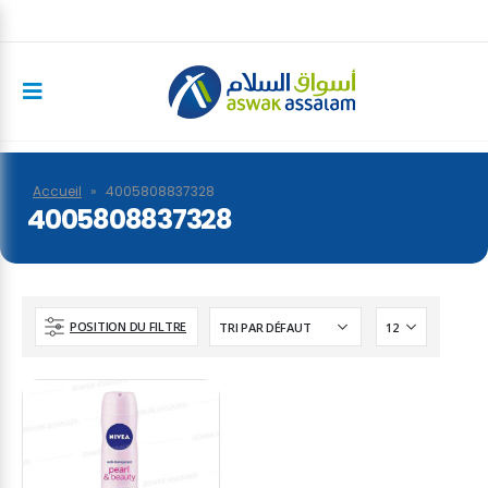
Accueil
»
4005808837328
4005808837328
POSITION DU FILTRE