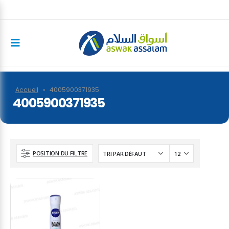
Accueil
»
4005900371935
4005900371935
POSITION DU FILTRE