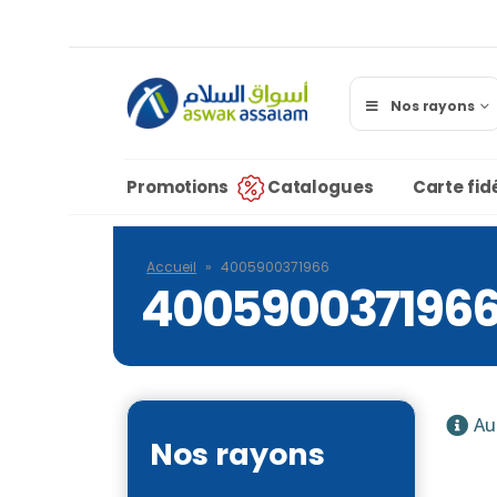
Nos rayons
Promotions
Catalogues
Carte fidé
Accueil
»
4005900371966
400590037196
Au
Nos rayons