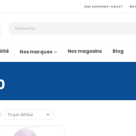
Qui sommes-nous?
No
lité
Nos magasins
Blog
Nos marques
0
r: