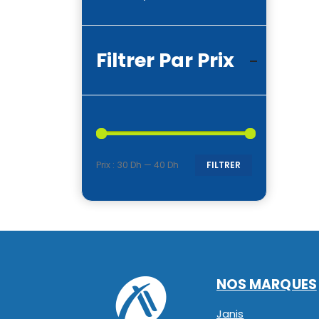
Filtrer Par Prix
Prix :
30 Dh
—
40 Dh
FILTRER
Prix
Prix
min
max
NOS MARQUES
Janis