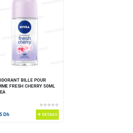
ODORANT BILLE POUR 
MME FRESH CHERRY 50ML 
VEA
0
sur 5
95
Dh
DETAILS