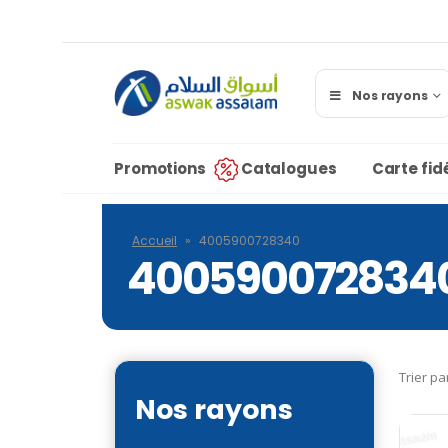
Nos rayons
Promotions
Catalogues
Carte fidé
Accueil
»
4005900728340
400590072834
Trier pa
Nos rayons