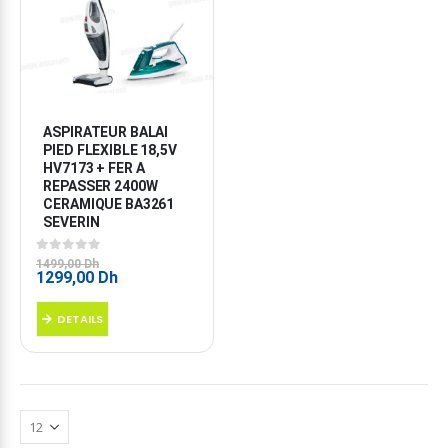
ASPIRATEUR BALAI 
PIED FLEXIBLE 18,5V 
HV7173 + FER A 
REPASSER 2400W 
CERAMIQUE BA3261 
SEVERIN
0
sur 5
1499,00
Dh
Le
Le
1299,00
Dh
prix
prix
initial
actuel
DETAILS
était :
est :
1499,00 Dh.
1299,00 Dh.