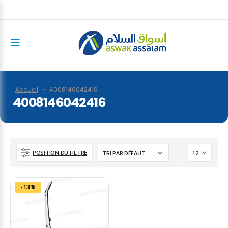
Accueil
»
4008146042416
4008146042416
POSITION DU FILTRE
-13%