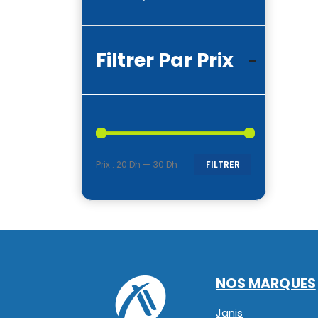
Filtrer Par Prix
Prix :
20 Dh
—
30 Dh
FILTRER
Prix
Prix
min
max
NOS MARQUES
Janis