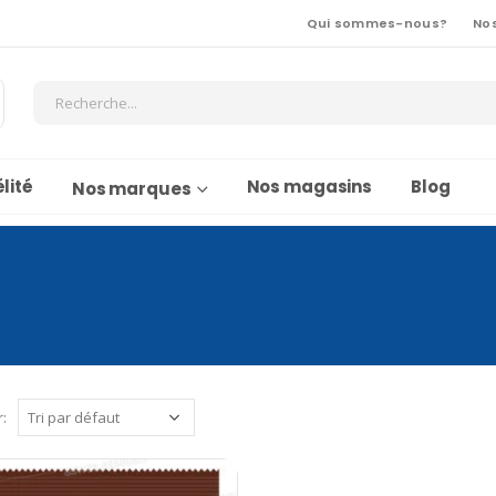
Qui sommes-nous?
No
lité
Nos magasins
Blog
Nos marques
r: