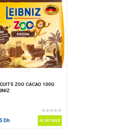
SCUITS ZOO CACAO 100G 
BNIZ
0
sur 5
95
Dh
DETAILS