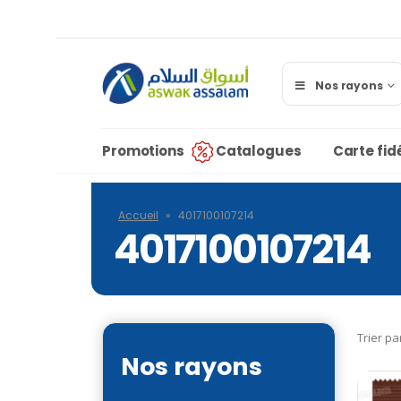
Nos rayons
Promotions
Catalogues
Carte fidé
Accueil
»
4017100107214
4017100107214
Trier pa
Nos rayons