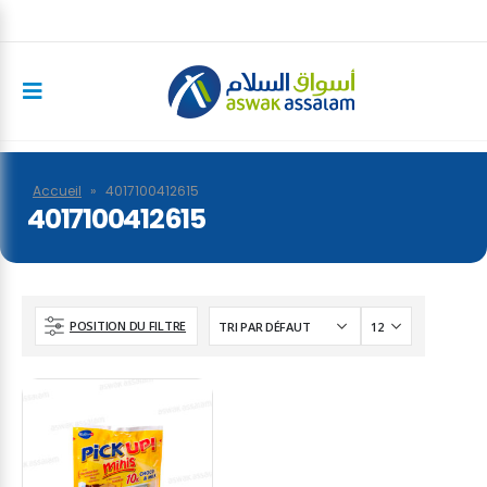
Accueil
»
4017100412615
4017100412615
POSITION DU FILTRE