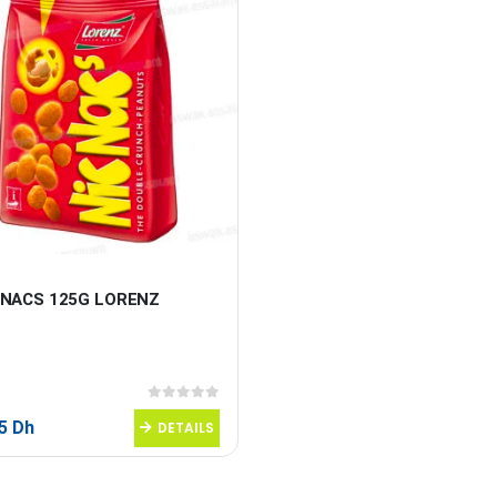
CNACS 125G LORENZ
0
sur 5
95
Dh
DETAILS