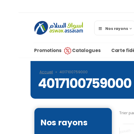
Nos rayons
Promotions
Catalogues
Carte fidé
Accueil
»
4017100759000
4017100759000
Trier pa
Nos rayons