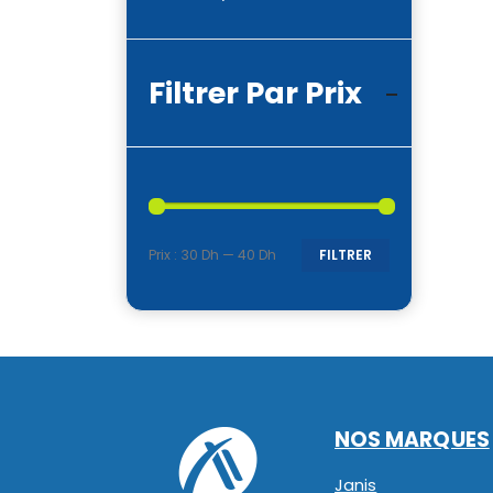
Filtrer Par Prix
Prix :
30 Dh
—
40 Dh
FILTRER
Prix
Prix
min
max
NOS MARQUES
Janis