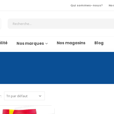
Qui sommes-nous?
No
lité
Nos magasins
Blog
Nos marques
r: