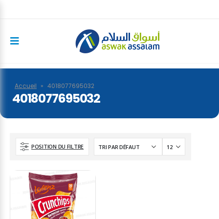
Accueil
»
4018077695032
4018077695032
POSITION DU FILTRE