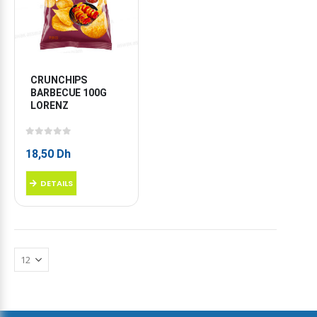
CRUNCHIPS 
BARBECUE 100G 
LORENZ
0
sur 5
18,50
Dh
DETAILS