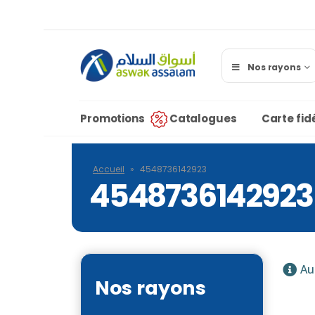
Nos rayons
Promotions
Catalogues
Carte fidé
Accueil
»
4548736142923
4548736142923
Au
Nos rayons