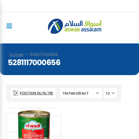
Accueil
»
5281117000656
5281117000656
POSITION DU FILTRE