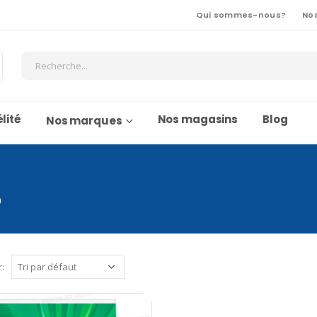
Qui sommes-nous?
No
lité
Nos magasins
Blog
Nos marques
8
r: