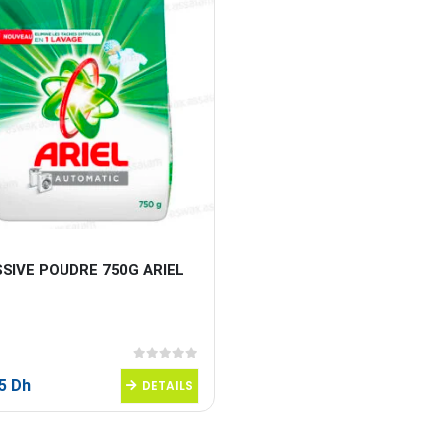
SSIVE POUDRE 750G ARIEL
0
sur 5
95
Dh
DETAILS