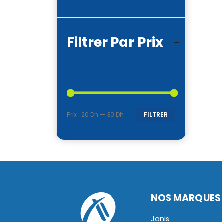
Filtrer Par Prix
Prix :
20 Dh
—
30 Dh
FILTRER
Prix
Prix
min
max
NOS MARQUES
Janis