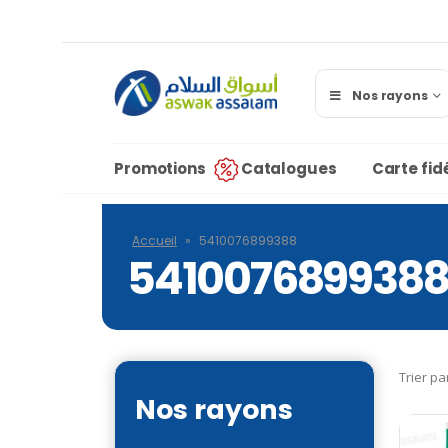
Nos rayons
Promotions
Catalogues
Carte fidé
Accueil
»
5410076899388
541007689938
Trier pa
Nos rayons