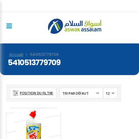
Accueil
»
5410513779709
5410513779709
POSITION DU FILTRE