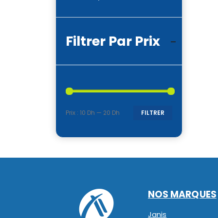
Filtrer Par Prix
Prix :
10 Dh
—
20 Dh
FILTRER
Prix
Prix
min
max
NOS MARQUES
Janis