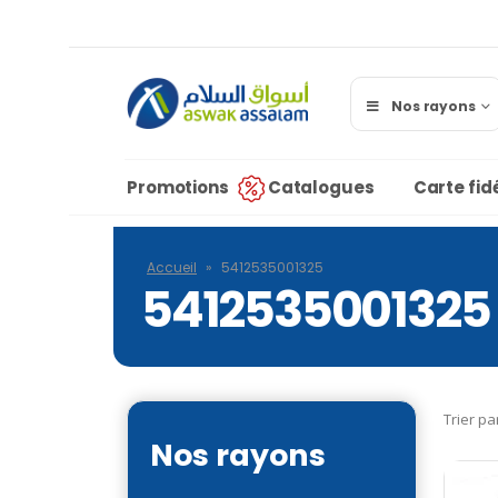
Nos rayons
Promotions
Catalogues
Carte fidé
Accueil
»
5412535001325
5412535001325
Trier pa
Nos rayons