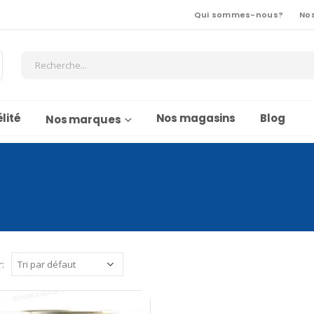
Qui sommes-nous?
No
lité
Nos magasins
Blog
Nos marques
r: