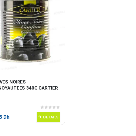
VES NOIRES 
NOYAUTEES 340G CARTIER
0
sur 5
95
Dh
DETAILS