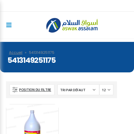
Accueil
»
5413149251175
5413149251175
POSITION DU FILTRE