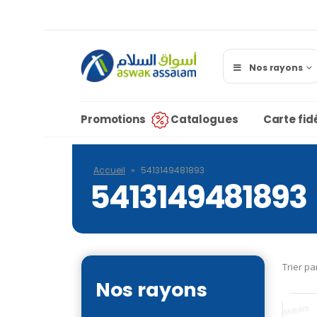
Nos rayons
Promotions
Catalogues
Carte fidé
Accueil
»
5413149481893
5413149481893
Trier pa
Nos rayons