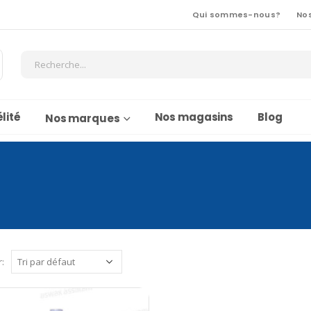
Qui sommes-nous?
No
lité
Nos magasins
Blog
Nos marques
r: