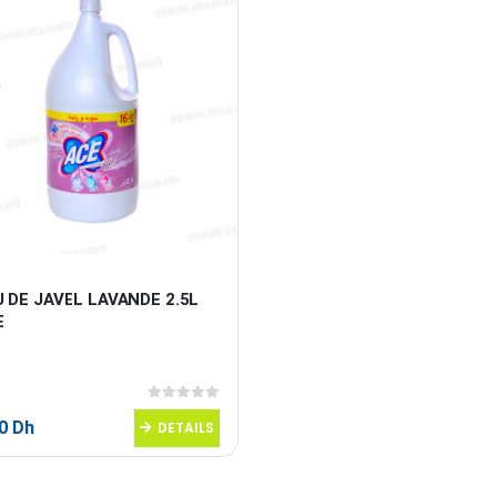
 DE JAVEL LAVANDE 2.5L 
E
0
sur 5
90
Dh
DETAILS