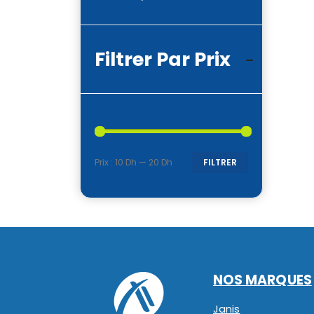
Filtrer Par Prix
Prix :
10 Dh
—
20 Dh
FILTRER
Prix
Prix
min
max
NOS MARQUES
Janis