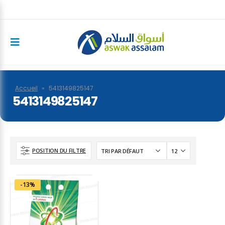
Accueil
»
5413149825147
5413149825147
POSITION DU FILTRE
-13%