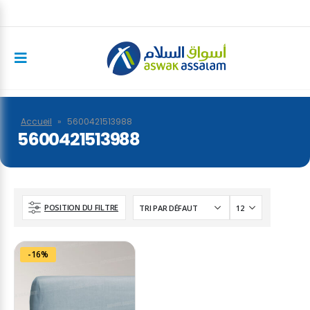
Accueil
»
5600421513988
5600421513988
POSITION DU FILTRE
-16%