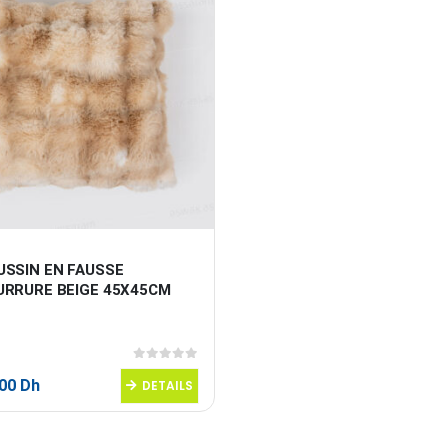
USSIN EN FAUSSE 
URRURE BEIGE 45X45CM
0
sur 5
,00
Dh
DETAILS