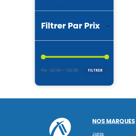
Filtrer Par Prix
Prix :
120 Dh
—
130 Dh
FILTRER
Prix
Prix
min
max
NOS MARQUES
Janis