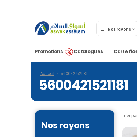
Nos rayons
Promotions
Catalogues
Carte fidé
Accueil
»
5600421521181
5600421521181
Trier pa
Nos rayons