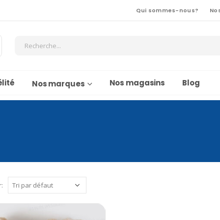
Qui sommes-nous?
No
lité
Nos magasins
Blog
Nos marques
r: