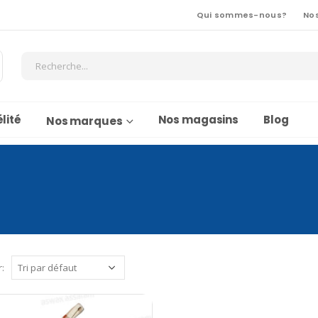
Qui sommes-nous?
No
lité
Nos magasins
Blog
Nos marques
r: