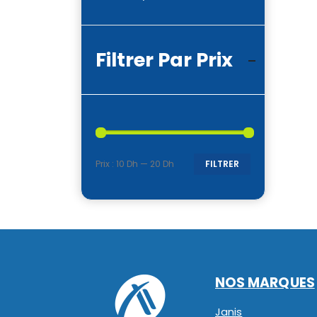
Filtrer Par Prix
Prix :
10 Dh
—
20 Dh
FILTRER
Prix
Prix
min
max
NOS MARQUES
Janis