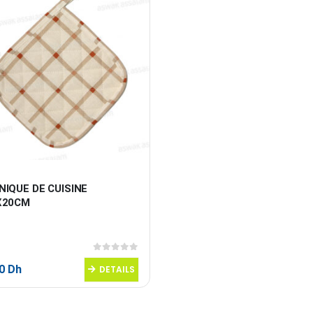
IQUE DE CUISINE 
X20CM
0
sur 5
90
Dh
DETAILS