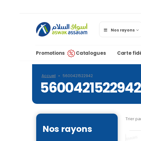
Nos rayons
Promotions
Catalogues
Carte fidé
Accueil
»
5600421522942
5600421522942
Trier pa
Nos rayons