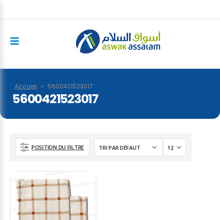
Accueil
»
5600421523017
5600421523017
POSITION DU FILTRE