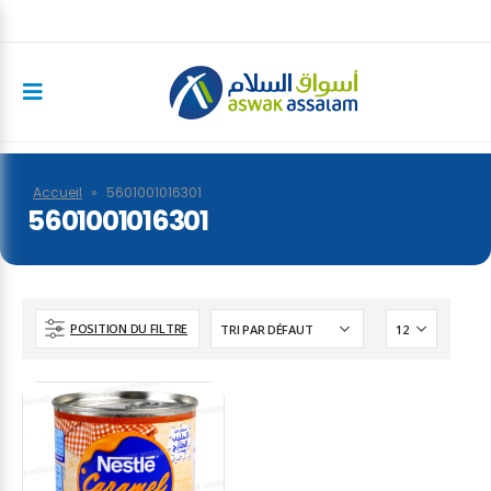
Accueil
»
5601001016301
5601001016301
POSITION DU FILTRE