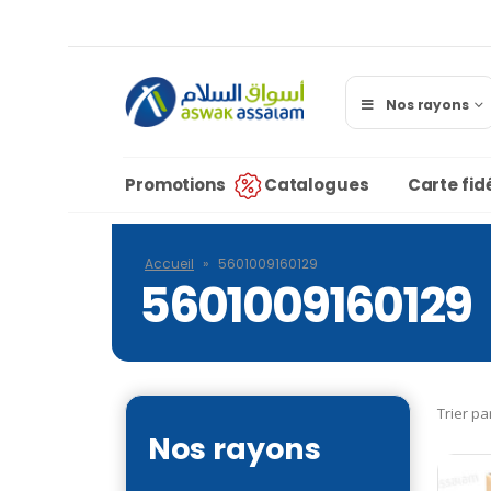
Nos rayons
Promotions
Catalogues
Carte fidé
Accueil
»
5601009160129
5601009160129
Trier pa
Nos rayons