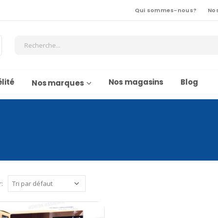
Qui sommes-nous?
No
lité
Nos magasins
Blog
Nos marques
r: