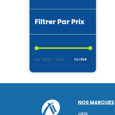
Filtrer Par Prix
Prix :
20 Dh
—
30 Dh
FILTRER
Prix
Prix
min
max
NOS MARQUES
Janis