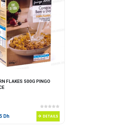
RN FLAKES 500G PINGO 
CE
0
sur 5
95
Dh
DETAILS