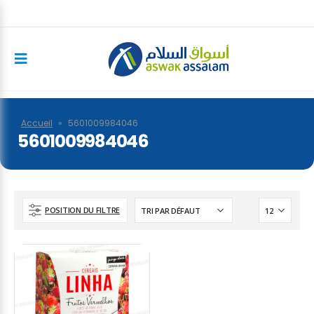
Accueil
»
5601009984046
5601009984046
POSITION DU FILTRE