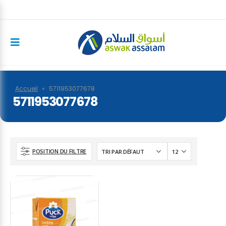
Accueil
»
5711953077678
5711953077678
POSITION DU FILTRE