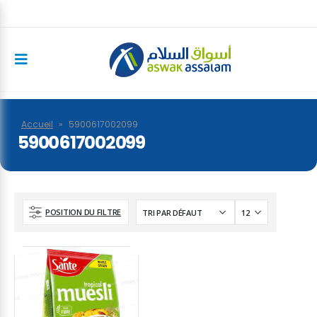
Accueil
»
5900617002099
5900617002099
POSITION DU FILTRE