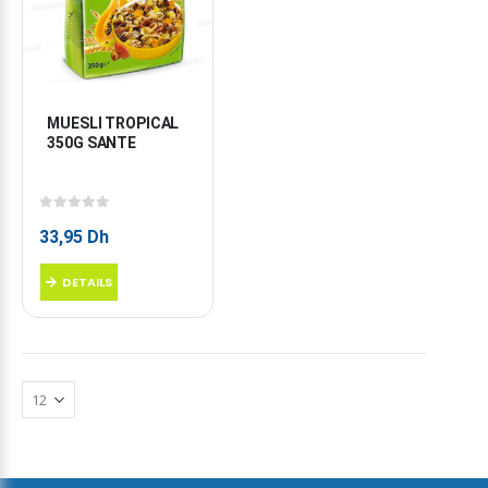
MUESLI TROPICAL 
350G SANTE
0
sur 5
33,95
Dh
DETAILS