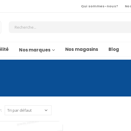
Qui sommes-nous?
No
lité
Nos magasins
Blog
Nos marques
r: