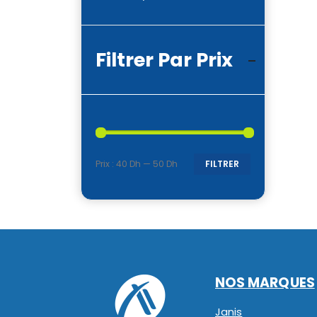
Filtrer Par Prix
Prix :
40 Dh
—
50 Dh
FILTRER
Prix
Prix
min
max
NOS MARQUES
Janis