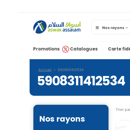
Nos rayons
Promotions
Catalogues
Carte fidé
Accueil
»
5908311412534
5908311412534
Trier pa
Nos rayons