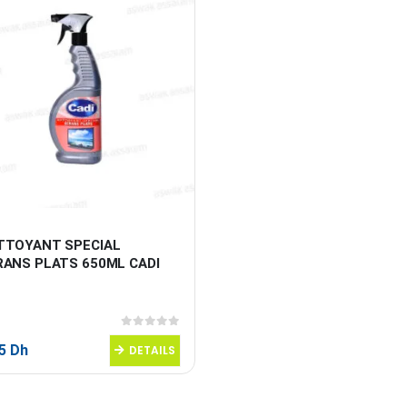
TTOYANT SPECIAL 
RANS PLATS 650ML CADI
0
sur 5
95
Dh
DETAILS