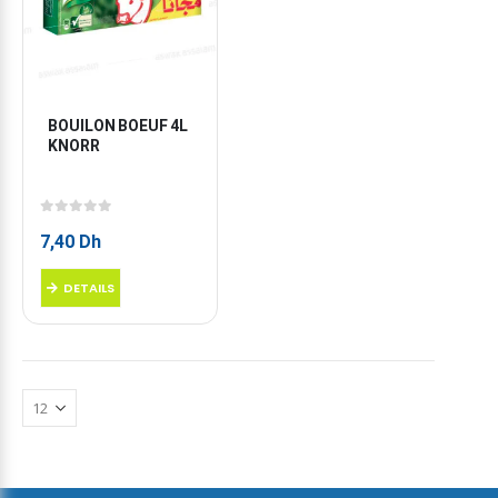
BOUILON BOEUF 4L 
KNORR
0
sur 5
7,40
Dh
DETAILS