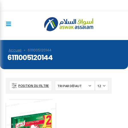
Accueil
»
6111005120144
6111005120144
POSITION DU FILTRE