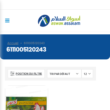
Accueil
»
6111005120243
6111005120243
POSITION DU FILTRE