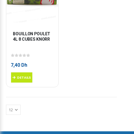
BOUILLON POULET 
4L 8 CUBES KNORR
0
sur 5
7,40
Dh
DETAILS